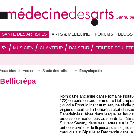
Santé, bi
SANTÉ DES ARTISTES
ARTS & MÉDECINE
FORUMS
BLOGS
MUSICIEN
CHANTEUR
DANSEUR
PEINTRE SCULPT
Vous êtes ici :
Accueil
Santé des artistes
Encyclopédie
Bellicrépa
Nom d’une ancienne danse romaine institué
122) en parle en ces termes : « Bellicrep
; quod a Romulo institutum est, ne simile 
virgines rapuit. » La bellicrépa était dansé
Panathénées, fêtes dans lesquelles les da
processions exécutées au son de la flûte 
Suivant Savary, dans ses Lettres sur la G
ont conservé ces belliqueux plaisirs ; ils 
carquois sur l’épaule et l’arc tendu dans la