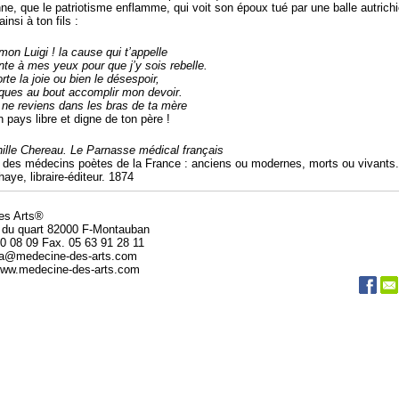
nne, que le patriotisme enflamme, qui voit son époux tué par une balle autrich
ainsi à ton fils :
on Luigi ! la cause qui t’appelle
nte à mes yeux pour que j’y sois rebelle.
rte la joie ou bien le désespoir,
ques au bout accomplir mon devoir.
 ne reviens dans les bras de ta mère
n pays libre et digne de ton père !
ille Chereau. Le Parnasse médical français
e des médecins poètes de la France : anciens ou modernes, morts ou vivants.
aye, libraire-éditeur. 1874
des Arts®
 du quart 82000 F-Montauban
20 08 09 Fax. 05 63 91 28 11
da@medecine-des-arts.com
 www.medecine-des-arts.com