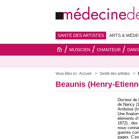
SANTÉ DES ARTISTES
ARTS & MÉDE
MUSICIEN
CHANTEUR
DAN
Vous êtes ici :
Accueil
Santé des artistes
Beaunis (Henry-Etienn
Docteur de l
de Nancy (1
Amboise (Ind
Une Anatomi
éléments d’
1872) ; des 
nous connai
guerres con
pages. C’es