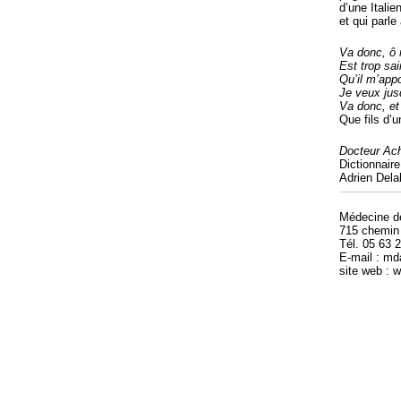
d’une Italie
et qui parle 
Va donc, ô m
Est trop sai
Qu’il m’appo
Je veux jus
Va donc, et
Que fils d’u
Docteur Ach
Dictionnair
Adrien Delah
Médecine 
715 chemin
Tél. 05 63 
E-mail : m
site web :