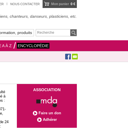
Mon panier
0 €
IER
NOUS CONTACTER
ens, chanteurs, danseurs, plasticiens, etc.
ormation, produits
 A À Z
ENCYCLOPÉDIE
ASSOCIATION
ulté
né à
es :
871-
Faire un don
e,
Adhérer
 de 24
: