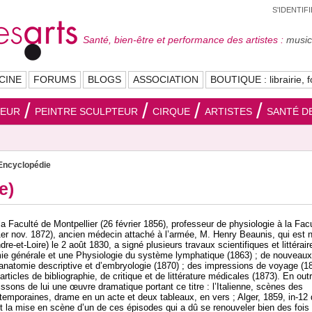
S'IDENTIF
Santé, bien-être et performance des artistes :
musici
CINE
FORUMS
BLOGS
ASSOCIATION
BOUTIQUE : librairie, f
SEUR
PEINTRE SCULPTEUR
CIRQUE
ARTISTES
SANTÉ DE
Encyclopédie
e)
a Faculté de Montpellier (26 février 1856), professeur de physiologie à la Fac
er nov. 1872), ancien médecin attaché à l’armée, M. Henry Beaunis, qui est 
re-et-Loire) le 2 août 1830, a signé plusieurs travaux scientifiques et littérair
e générale et une Physiologie du système lymphatique (1863) ; de nouveaux
anatomie descriptive et d’embryologie (1870) ; des impressions de voyage (1
articles de bibliographie, de critique et de littérature médicales (1873). En outr
ssons de lui une œuvre dramatique portant ce titre : l’Italienne, scènes des
temporaines, drame en un acte et deux tableaux, en vers ; Alger, 1859, in-12
t la mise en scène d’un de ces épisodes qui a dû se renouveler bien des fois 