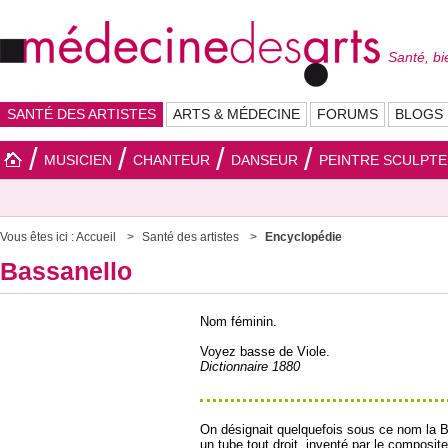
Santé, bi
SANTÉ DES ARTISTES
ARTS & MÉDECINE
FORUMS
BLOGS
MUSICIEN
CHANTEUR
DANSEUR
PEINTRE SCULPT
Vous êtes ici :
Accueil
Santé des artistes
Encyclopédie
Bassanello
Nom féminin.
Voyez basse de Viole.
Dictionnaire 1880
On désignait quelquefois sous ce nom la B
un tube tout droit, inventé par le composi