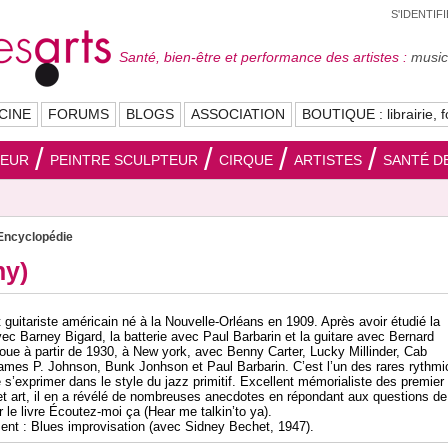
S'IDENTIF
Santé, bien-être et performance des artistes :
musici
CINE
FORUMS
BLOGS
ASSOCIATION
BOUTIQUE : librairie, f
SEUR
PEINTRE SCULPTEUR
CIRQUE
ARTISTES
SANTÉ DE
Encyclopédie
ny)
 guitariste américain né à la Nouvelle-Orléans en 1909. Après avoir étudié la
vec Barney Bigard, la batterie avec Paul Barbarin et la guitare avec Bernard
 joue à partir de 1930, à New york, avec Benny Carter, Lucky Millinder, Cab
ames P. Johnson, Bunk Jonhson et Paul Barbarin. C’est l’un des rares rythmi
 s’exprimer dans le style du jazz primitif. Excellent mémorialiste des premier
t art, il en a révélé de nombreuses anecdotes en répondant aux questions de
 le livre Écoutez-moi ça (Hear me talkin’to ya).
ent : Blues improvisation (avec Sidney Bechet, 1947).