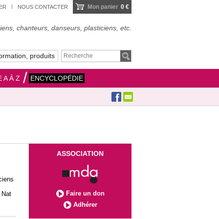
Mon panier
0 €
IER
NOUS CONTACTER
ens, chanteurs, danseurs, plasticiens, etc.
ormation, produits
 A À Z
ENCYCLOPÉDIE
ASSOCIATION
ciens
Faire un don
 Nat
Adhérer