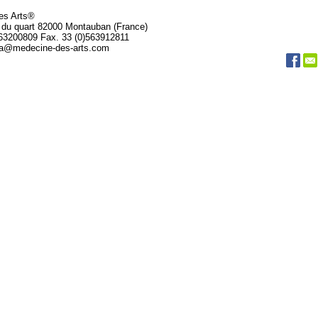
des Arts®
 du quart 82000 Montauban (France)
563200809 Fax. 33 (0)563912811
da@medecine-des-arts.com