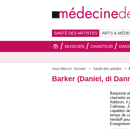
SANTÉ DES ARTISTES
ARTS & MÉDE
MUSICIEN
CHANTEUR
DAN
Vous êtes ici :
Accueil
Santé des artistes
Barker (Daniel, di Dan
Banjoïste et
clarinette a
Addison, il
Calloway, J
capables de
temps de ce
hendoff pour
Enregistrem