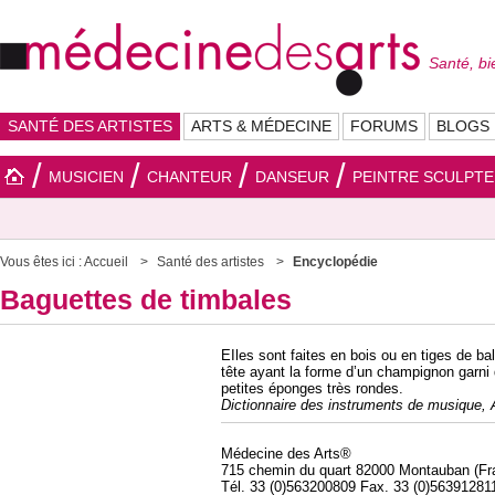
Santé, bi
SANTÉ DES ARTISTES
ARTS & MÉDECINE
FORUMS
BLOGS
MUSICIEN
CHANTEUR
DANSEUR
PEINTRE SCULPT
Vous êtes ici :
Accueil
Santé des artistes
Encyclopédie
Baguettes de timbales
EIles sont faites en bois ou en tiges de ba
tête ayant la forme d’un champignon garni
petites éponges très rondes.
Dictionnaire des instruments de musique, 
Médecine des Arts®
715 chemin du quart 82000 Montauban (Fr
Tél. 33 (0)563200809 Fax. 33 (0)56391281