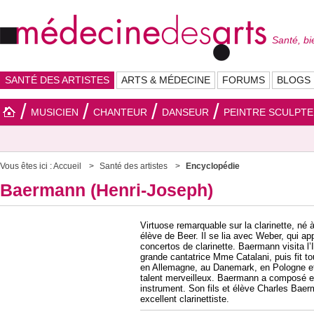
Santé, bi
SANTÉ DES ARTISTES
ARTS & MÉDECINE
FORUMS
BLOGS
MUSICIEN
CHANTEUR
DANSEUR
PEINTRE SCULPT
Vous êtes ici :
Accueil
Santé des artistes
Encyclopédie
Baermann (Henri-Joseph)
Virtuose remarquable sur la clarinette, né
élève de Beer. Il se lia avec Weber, qui appr
concertos de clarinette. Baermann visita l’
grande cantatrice Mme Catalani, puis fit to
en Allemagne, au Danemark, en Pologne et
talent merveilleux. Baermann a composé e
instrument. Son fils et élève Charles Baer
excellent clarinettiste.