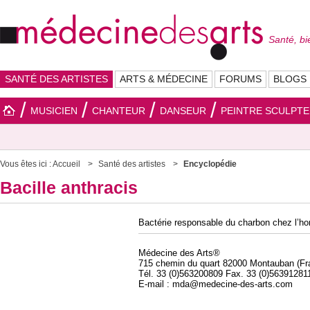
Santé, bi
SANTÉ DES ARTISTES
ARTS & MÉDECINE
FORUMS
BLOGS
MUSICIEN
CHANTEUR
DANSEUR
PEINTRE SCULPT
Vous êtes ici :
Accueil
Santé des artistes
Encyclopédie
Bacille anthracis
Bactérie responsable du charbon chez l’h
Médecine des Arts®
715 chemin du quart 82000 Montauban (Fr
Tél. 33 (0)563200809 Fax. 33 (0)56391281
E-mail : mda@medecine-des-arts.com