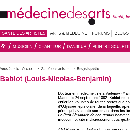
Santé, bi
SANTÉ DES ARTISTES
ARTS & MÉDECINE
FORUMS
BLOGS
MUSICIEN
CHANTEUR
DANSEUR
PEINTRE SCULPT
Vous êtes ici :
Accueil
Santé des artistes
Encyclopédie
Bablot (Louis-Nicolas-Benjamin)
Docteur en médecine ; né à Vadenay (Marne
Marne, le 24 septembre 1802. Bablot ne put
entier les voluptés de toutes sortes que so
d’Odyssée épistolaire, dans laquelle, après 
père, qu’il avait jeté son enfant dans les 
Le Petit Almanach de nos grands hommes
médecin, et cite malicieusement ces quatr
Ah ! Pourrais-tu douter de mon amour enco