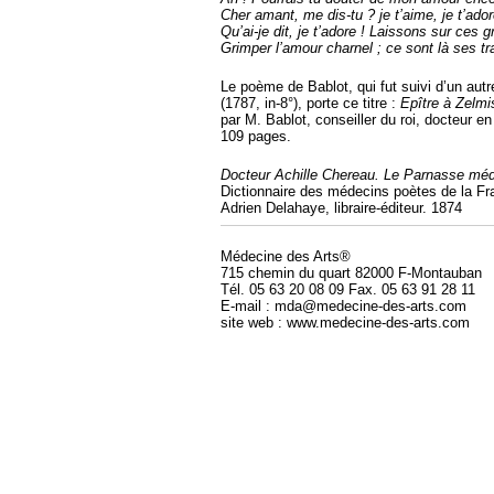
Cher amant, me dis-tu ? je t’aime, je t’ador
Qu’ai-je dit, je t’adore ! Laissons sur ces 
Grimper l’amour charnel ; ce sont là ses t
Le poème de Bablot, qui fut suivi d’un aut
(1787, in-8°), porte ce titre :
Epître à Zelmi
par M. Bablot, conseiller du roi, docteur 
109 pages.
Docteur Achille Chereau. Le Parnasse médi
Dictionnaire des médecins poètes de la Fr
Adrien Delahaye, libraire-éditeur. 1874
Médecine des Arts®
715 chemin du quart 82000 F-Montauban
Tél. 05 63 20 08 09 Fax. 05 63 91 28 11
E-mail : mda@medecine-des-arts.com
site web : www.medecine-des-arts.com