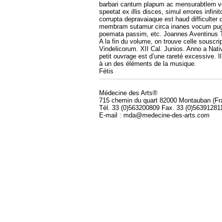
barbari cantum plapum ac mensurabtlem v
speetat ex illis disces, simul errores infin
corrupta depravaiaque est haud difficulte
membram sutamur circa inanes vocum pugn
poemata passim, etc. Joannes Aventinus T
A la fin du volume, on trouve celle souscri
Vindelicorum. XII Cal. Junios. Anno a Nativ
petit ouvrage est d’une rareté excessive. Il
à un des éléments de la musique.
Fétis
Médecine des Arts®
715 chemin du quart 82000 Montauban (Fr
Tél. 33 (0)563200809 Fax. 33 (0)56391281
E-mail : mda@medecine-des-arts.com