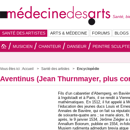
Santé, bi
SANTÉ DES ARTISTES
ARTS & MÉDECINE
FORUMS
BLOGS
MUSICIEN
CHANTEUR
DANSEUR
PEINTRE SCULPT
Vous êtes ici :
Accueil
Santé des artistes
Encyclopédie
Aventinus (Jean Thurnmayer, plus co
Fils d’un cabaretier d’Abemperg, en Bavière
à Ingolstadt et à Paris, il se rendit à Vienn
mathématiques. En 1512, il fut appelé à Mu
l’éducation des jeunes ducs Louis et Ernest
Annales de Bavière, qui on fait sa réputati
de soixante-quatre ans ; se marie alors, f
après, le 9 janvier 1534, Jérôme Ziégler a 
Annallum Boiorum, publiée en 1554, in-folio
Musiem rudimenta admedum brevia atque u