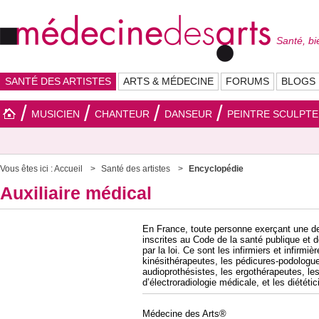
Santé, bi
SANTÉ DES ARTISTES
ARTS & MÉDECINE
FORUMS
BLOGS
MUSICIEN
CHANTEUR
DANSEUR
PEINTRE SCULPT
Vous êtes ici :
Accueil
Santé des artistes
Encyclopédie
Auxiliaire médical
En France, toute personne exerçant une d
inscrites au Code de la santé publique et d
par la loi. Ce sont les infirmiers et infirmi
kinésithérapeutes, les pédicures-podologues
audioprothésistes, les ergothérapeutes, le
d’électroradiologie médicale, et les diététic
Médecine des Arts®