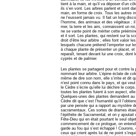
tient à la main, et qu’il va déposer d’un côt
ils s’en vont. Les arbres parlent et sont da
main, en forme de croix. Tous les autres int
ne l’eussent jamais vu. Il fait un long disc
l’homme, des animaux et des végétaux ; il 
mer, la terre et les airs, connaissent un roi,
ne se vante point de mériter cette prééminen
et il sort. Les plantes, qui restent sur la 
droit d’être leur arbitre ; elles font valoir
lesquels chacune prétend l’emporter sur le
à chaque plante de présenter un placet, et d
reparaît, tenant devant lui une croix, dont 
cyprès et de palmier.
Les plantes se partagent pour et contre la 
nommant leur arbitre. L’épine éclate de colè
même de dire son nom, elle s’irrite et dit qu
n’est point connu dans le pays, et qui veut 
le Cèdre s’écrie qu’elle lui déchire le corps
toutes les plantes fuient à son aspect, elle 
Quelques-unes des plantes demandent au Cè
Cèdre dit que c’est l’humanité qu’il l’obtien
par une pensée qui a rapport au mystère de 
sacramentaux. Ces sortes de drames étaie
l’épithète de Sacramental, et on y ajoutait 
Fête-Dieu qui en était pourtant le seul ob
commencement de ce prologue, on entend d
garde au fou qui s’est échappé ! Courons, c
ceux qui crient après lui de ne point s’inqui