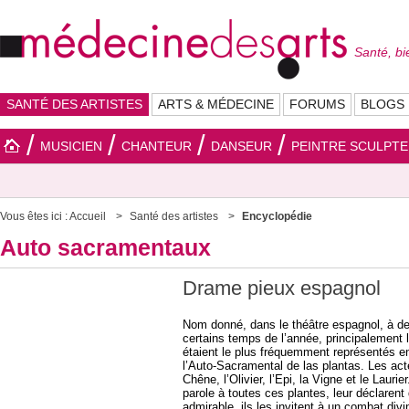
Santé, bi
SANTÉ DES ARTISTES
ARTS & MÉDECINE
FORUMS
BLOGS
MUSICIEN
CHANTEUR
DANSEUR
PEINTRE SCULPT
Vous êtes ici :
Accueil
Santé des artistes
Encyclopédie
Auto sacramentaux
Drame pieux espagnol
Nom donné, dans le théâtre espagnol, à d
certains temps de l’année, principalement l
étaient le plus fréquemment représentés en 
l’Auto-Sacramental de las plantas. Les acteu
Chêne, l’Olivier, l’Epi, la Vigne et le Laur
parole à toutes ces plantes, leur déclarent 
admirable, ils les invitent à un combat div