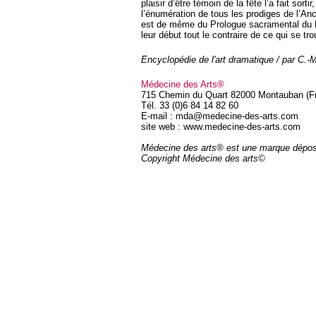
plaisir d’être témoin de la fête l’a fait sorti
l’énumération de tous les prodiges de l’A
est de même du Prologue sacramental du P
leur début tout le contraire de ce qui se tro
Encyclopédie de l'art dramatique / par C.
Médecine des Arts®
715 Chemin du Quart 82000 Montauban (F
Tél. 33 (0)6 84 14 82 60
E-mail : mda@medecine-des-arts.com
site web : www.medecine-des-arts.com
Médecine des arts® est une marque dépo
Copyright Médecine des arts©