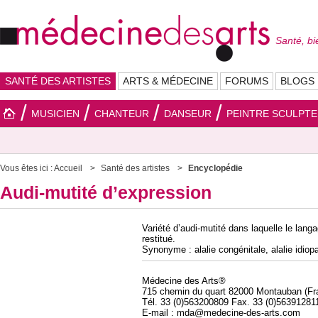
Santé, bi
SANTÉ DES ARTISTES
ARTS & MÉDECINE
FORUMS
BLOGS
MUSICIEN
CHANTEUR
DANSEUR
PEINTRE SCULPT
Vous êtes ici :
Accueil
Santé des artistes
Encyclopédie
Audi-mutité d’expression
Variété d’audi-mutité dans laquelle le lang
restitué.
Synonyme : alalie congénitale, alalie idio
Médecine des Arts®
715 chemin du quart 82000 Montauban (Fr
Tél. 33 (0)563200809 Fax. 33 (0)56391281
E-mail : mda@medecine-des-arts.com