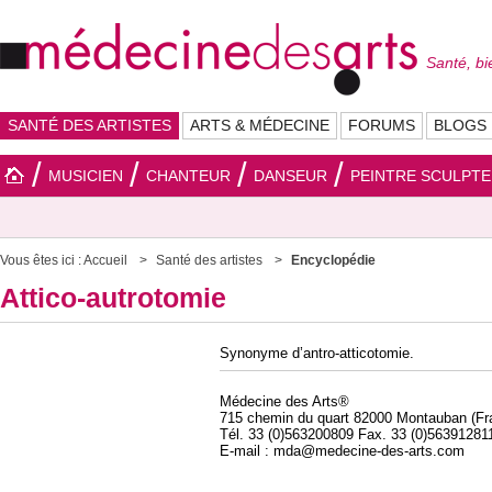
Santé, bi
SANTÉ DES ARTISTES
ARTS & MÉDECINE
FORUMS
BLOGS
MUSICIEN
CHANTEUR
DANSEUR
PEINTRE SCULPT
Vous êtes ici :
Accueil
Santé des artistes
Encyclopédie
Attico-autrotomie
Synonyme d’antro-atticotomie.
Médecine des Arts®
715 chemin du quart 82000 Montauban (Fr
Tél. 33 (0)563200809 Fax. 33 (0)56391281
E-mail : mda@medecine-des-arts.com