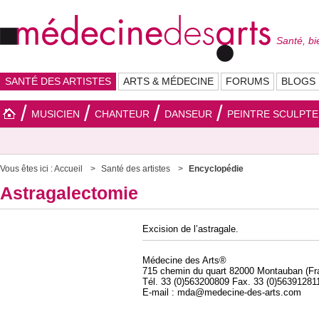
Santé, bi
SANTÉ DES ARTISTES
ARTS & MÉDECINE
FORUMS
BLOGS
MUSICIEN
CHANTEUR
DANSEUR
PEINTRE SCULPT
Vous êtes ici :
Accueil
Santé des artistes
Encyclopédie
Astragalectomie
Excision de l’astragale.
Médecine des Arts®
715 chemin du quart 82000 Montauban (Fr
Tél. 33 (0)563200809 Fax. 33 (0)56391281
E-mail : mda@medecine-des-arts.com