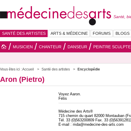
Santé, bi
SANTÉ DES ARTISTES
ARTS & MÉDECINE
FORUMS
BLOGS
MUSICIEN
CHANTEUR
DANSEUR
PEINTRE SCULPT
Vous êtes ici :
Accueil
Santé des artistes
Encyclopédie
Aron (Pietro)
Voyez Aaron.
Fétis
Médecine des Arts®
715 chemin du quart 82000 Montauban (Fr
Tél. 33 (0)563200809 Fax. 33 (0)56391281
E-mail : mda@medecine-des-arts.com