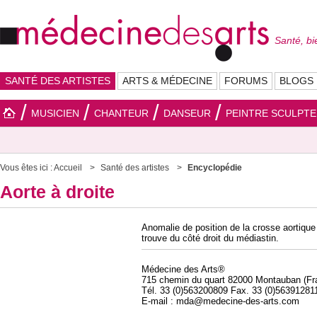
Santé, bi
SANTÉ DES ARTISTES
ARTS & MÉDECINE
FORUMS
BLOGS
MUSICIEN
CHANTEUR
DANSEUR
PEINTRE SCULPT
Vous êtes ici :
Accueil
Santé des artistes
Encyclopédie
Aorte à droite
Anomalie de position de la crosse aortique q
trouve du côté droit du médiastin.
Médecine des Arts®
715 chemin du quart 82000 Montauban (Fr
Tél. 33 (0)563200809 Fax. 33 (0)56391281
E-mail : mda@medecine-des-arts.com