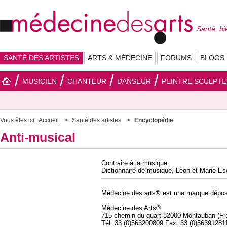
Santé, bi
SANTÉ DES ARTISTES
ARTS & MÉDECINE
FORUMS
BLOGS
MUSICIEN
CHANTEUR
DANSEUR
PEINTRE SCULPT
Vous êtes ici :
Accueil
Santé des artistes
Encyclopédie
Anti-musical
Contraire à la musique.
Dictionnaire de musique, Léon et Marie Es
Médecine des arts® est une marque dépos
Médecine des Arts®
715 chemin du quart 82000 Montauban (Fr
Tél. 33 (0)563200809 Fax. 33 (0)56391281