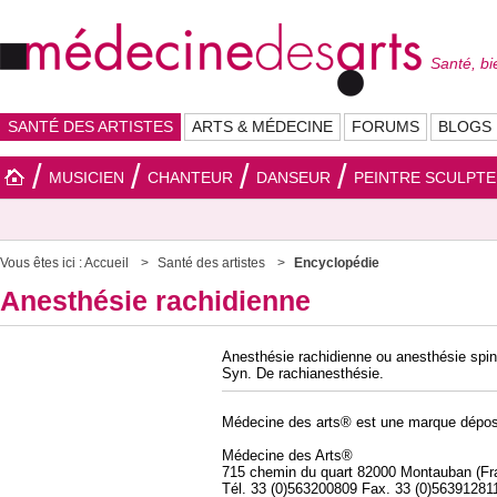
Santé, bi
SANTÉ DES ARTISTES
ARTS & MÉDECINE
FORUMS
BLOGS
MUSICIEN
CHANTEUR
DANSEUR
PEINTRE SCULPT
Vous êtes ici :
Accueil
Santé des artistes
Encyclopédie
Anesthésie rachidienne
Anesthésie rachidienne ou anesthésie spin
Syn. De rachianesthésie.
Médecine des arts® est une marque dépos
Médecine des Arts®
715 chemin du quart 82000 Montauban (Fr
Tél. 33 (0)563200809 Fax. 33 (0)56391281