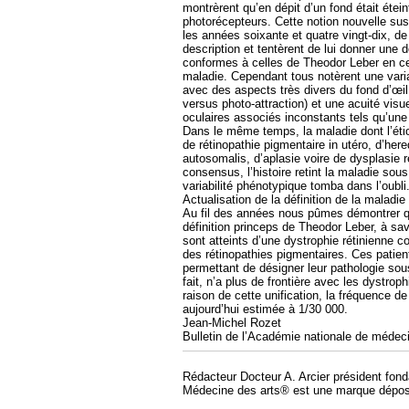
montrèrent qu’en dépit d’un fond était éte
photorécepteurs. Cette notion nouvelle susc
les années soixante et quatre vingt-dix, d
description et tentèrent de lui donner une
conformes à celles de Theodor Leber en ce 
maladie. Cependant tous notèrent une variab
avec des aspects très divers du fond d’œi
versus photo-attraction) et une acuité visu
oculaires associés inconstants tels qu’un
Dans le même temps, la maladie dont l’étiol
de rétinopathie pigmentaire in utéro, d’he
autosomalis, d’aplasie voire de dysplasie
consensus, l’histoire retint la maladie so
variabilité phénotypique tomba dans l’oubli
Actualisation de la définition de la maladie
Au fil des années nous pûmes démontrer que
définition princeps de Theodor Leber, à sav
sont atteints d’une dystrophie rétinienne c
des rétinopathies pigmentaires. Ces patien
permettant de désigner leur pathologie so
fait, n’a plus de frontière avec les dystro
raison de cette unification, la fréquence d
aujourd’hui estimée à 1/30 000.
Jean-Michel Rozet
Bulletin de l’Académie nationale de médeci
Rédacteur Docteur A. Arcier président fon
Médecine des arts® est une marque dépos