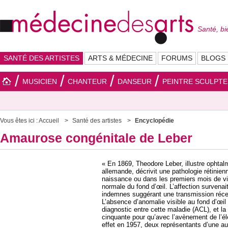
Santé, bi
SANTÉ DES ARTISTES
ARTS & MÉDECINE
FORUMS
BLOGS
MUSICIEN
CHANTEUR
DANSEUR
PEINTRE SCULPT
Vous êtes ici :
Accueil
Santé des artistes
Encyclopédie
Amaurose congénitale de Leber
« En 1869, Theodore Leber, illustre ophtal
allemande, décrivit une pathologie rétini
naissance ou dans les premiers mois de v
normale du fond d’œil. L’affection survena
indemnes suggérant une transmission réc
L’absence d’anomalie visible au fond d’œi
diagnostic entre cette maladie (ACL), et la c
cinquante pour qu’avec l’avènement de l’él
effet en 1957, deux représentants d’une aut