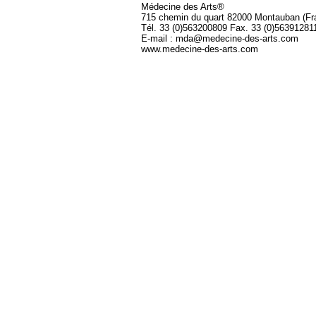
Médecine des Arts®
715 chemin du quart 82000 Montauban (Fr
Tél. 33 (0)563200809 Fax. 33 (0)56391281
E-mail : mda@medecine-des-arts.com
www.medecine-des-arts.com