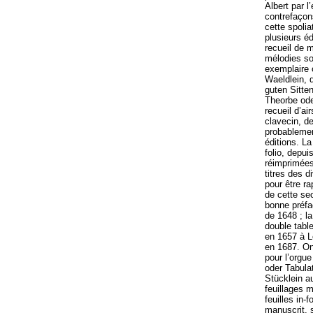
Albert par l
contrefaçon
cette spolia
plusieurs éd
recueil de m
mélodies son
exemplaire 
Waeldlein, d
guten Sitte
Theorbe ode
recueil d’a
clavecin, de
probablemen
éditions. La
folio, depu
réimprimées 
titres des 
pour être ra
de cette sec
bonne préfa
de 1648 ; l
double tabl
en 1657 à L
en 1687. On 
pour l’orgu
oder Tabula
Stücklein a
feuillages m
feuilles in-
manuscrit, 