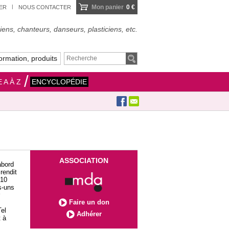
Mon panier
0 €
IER
NOUS CONTACTER
ens, chanteurs, danseurs, plasticiens, etc.
ormation, produits
 A À Z
ENCYCLOPÉDIE
ASSOCIATION
abord
rendit
 10
s-uns
Faire un don
Tel
Adhérer
t à