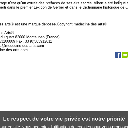
rage n’est qu’un extrait des préfaces de ses airs sacrés. Albert a été indiqué
berti dans le premier Lexicon de Gerber et dans le Dictionnaire historique de 
es arts® est une marque déposée.Copyright médecine des arts©
des Arts®
 du quart 82000 Montauban (France)
563200809 Fax. 33 (0)563912811
da@medecine-des-arts.com
ne-des-arts.com
Le respect de votre vie privée est notre priorité
sur ce site, vous acceptez l'utilisation de cookies pour vous propose