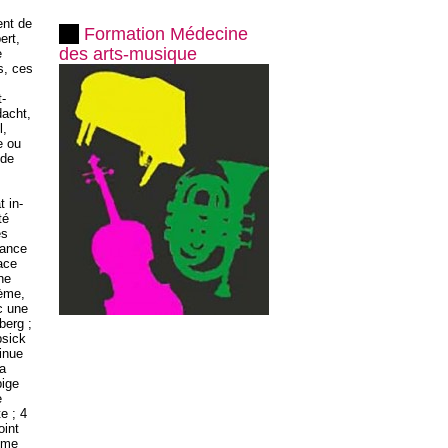
ent de
Formation Médecine
ert,
des arts-musique
e
s, ces
t-
dacht,
l,
e ou
 de
t in-
té
es
tance
face
ne
ième,
c une
berg ;
psick
tinue
ra
bige
e
e ; 4
oint
sume