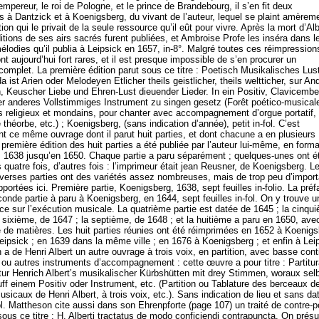
’empereur, le roi de Pologne, et le prince de Brandebourg, il s’en fit deux
s à Dantzick et à Koenigsberg, du vivant de l’auteur, lequel se plaint amèrem
tion qui le privait de la seule ressource qu’il eût pour vivre. Après la mort d’Alb
itions de ses airs sacrés furent publiées, et Ambroise Profe les inséra dans l
élodies qu’il publia à Leipsick en 1657, in-8°. Malgré toutes ces réimpression
t aujourd’hui fort rares, et il est presque impossible de s’en procurer un
complet. La première édition parut sous ce titre : Poetisch Musikalisches Lus
a ist Arien oder Melodeyen Etlicher theils geistlicher, theils weltticher, sur An
n, Keuscher Liebe und Ehren-Lust dieuender Lieder. In ein Positiv, Clavicembe
r anderes Vollstimmiges Instrument zu singen gesetz (Forêt poético-musical
irs religieux et mondains, pour chanter avec accompagnement d’orgue portatif,
 théorbe, etc.) ; Koenigsberg, (sans indication d’année), petit in-fol. C’est
t ce même ouvrage dont il parut huit parties, et dont chacune a en plusieurs
 première édition des huit parties a été publiée par l’auteur lui-même, en forma
is 1638 jusqu’en 1650. Chaque partie a paru séparément ; quelques-unes ont é
quatre fois, d’autres fois : l’imprimeur était jean Reusner, de Koenigsberg. L
diverses parties ont des variétés assez nombreuses, mais de trop peu d’impor
pportées ici. Première partie, Koenigsberg, 1638, sept feuilles in-folio. La pré
onde partie à paru à Koenigsberg, en 1644, sept feuilles in-fol. On y trouve u
ce sur l’exécution musicale. La quatrième partie est datée de 1645 ; la cinqu
a sixième, de 1647 ; la septième, de 1648 ; et la huitième a paru en 1650, ave
e de matières. Les huit parties réunies ont été réimprimées en 1652 à Koenigs
eipsick ; en 1639 dans la même ville ; en 1676 à Koenigsberg ; et enfin à Lei
a de Henri Albert un autre ouvrage à trois voix, en partition, avec basse con
e ou autres instruments d’accompagnement : cette œuvre a pour titre : Partitu
tur Henrich Albert’s musikalischer Kürbshütten mit drey Stimmen, woraux sel
uff einem Positiv oder Instrument, etc. (Partition ou Tablature des berceaux d
usicaux de Henri Albert, à trois voix, etc.). Sans indication de lieu et sans dat
fol. Mattheson cite aussi dans son Ehrenpforte (page 107) un traité de contre-p
sous ce titre : H. Alberti tractatus de modo conficiendi contrapuncta. On pré