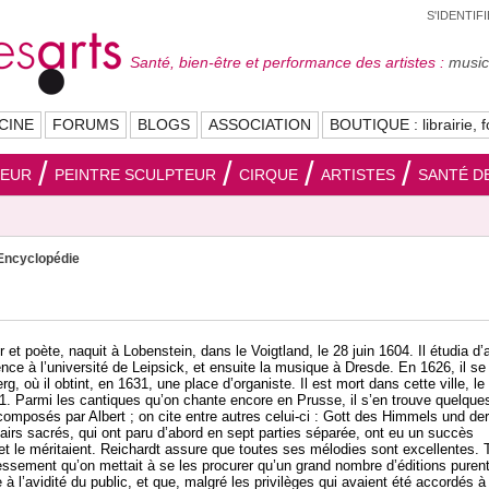
S'IDENTIF
Santé, bien-être et performance des artistes :
musici
CINE
FORUMS
BLOGS
ASSOCIATION
BOUTIQUE : librairie, f
SEUR
PEINTRE SCULPTEUR
CIRQUE
ARTISTES
SANTÉ DE
Encyclopédie
et poète, naquit à Lobenstein, dans le Voigtland, le 28 juin 1604. Il étudia d’
ence à l’université de Leipsick, et ensuite la musique à Dresde. En 1626, il se 
g, où il obtint, en 1631, une place d’organiste. Il est mort dans cette ville, le
1. Parmi les cantiques qu’on chante encore en Prusse, il s’en trouve quelque
composés par Albert ; on cite entre autres celui-ci : Gott des Himmels und der
airs sacrés, qui ont paru d’abord en sept parties séparée, ont eu un succès
et le méritaient. Reichardt assure que toutes ses mélodies sont excellentes. 
ressement qu’on mettait à se les procurer qu’un grand nombre d’éditions puren
e à l’avidité du public, et que, malgré les privilèges qui avaient été accordés à