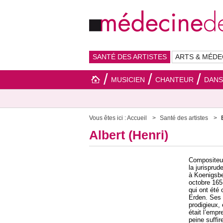
SANTÉ DES ARTISTES
ARTS & MÉDE
MUSICIEN
CHANTEUR
DAN
Vous êtes ici :
Accueil
Santé des artistes
Albert (Henri)
Compositeur 
la jurisprud
à Koenigsber
octobre 165
qui ont été 
Erden. Ses 
prodigieux, 
était l’emp
peine suffir