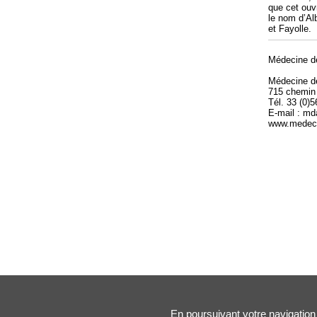
que cet ouv
le nom d’Al
et Fayolle.
Médecine d
Médecine 
715 chemin
Tél. 33 (0)
E-mail : m
www.medeci
En poursuivant votre navigation 