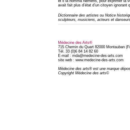
et il la nomma Néméfis, pour exprimer la ve
avait fait plus d’état d’un citoyen ignorant 
Dictionnaire des artistes ou Notice histori
sculpteurs, musiciens, acteurs et danseur
Médecine des Arts®
715 Chemin du Quart 82000 Montauban (F
Tél. 33 (0)6 84 14 82 60
E-mail : mda@medecine-des-arts.com
site web : www.medecine-des-arts.com
Médecine des arts® est une marque dépo
Copyright Médecine des arts©