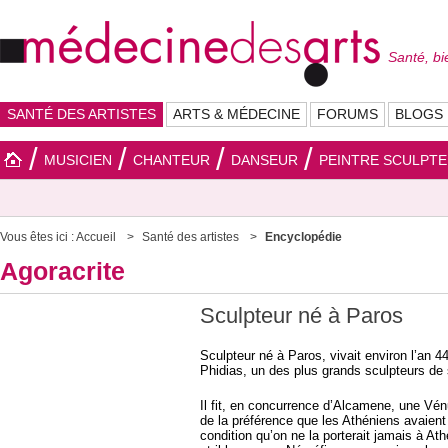
Santé, bi
SANTÉ DES ARTISTES
ARTS & MÉDECINE
FORUMS
BLOGS
MUSICIEN
CHANTEUR
DANSEUR
PEINTRE SCULPT
Vous êtes ici :
Accueil
Santé des artistes
Encyclopédie
Agoracrite
Sculpteur né à Paros
Sculpteur né à Paros, vivait environ l’an 44
Phidias, un des plus grands sculpteurs de
Il fit, en concurrence d’Alcamene, une Vén
de la préférence que les Athéniens avaient d
condition qu’on ne la porterait jamais à At