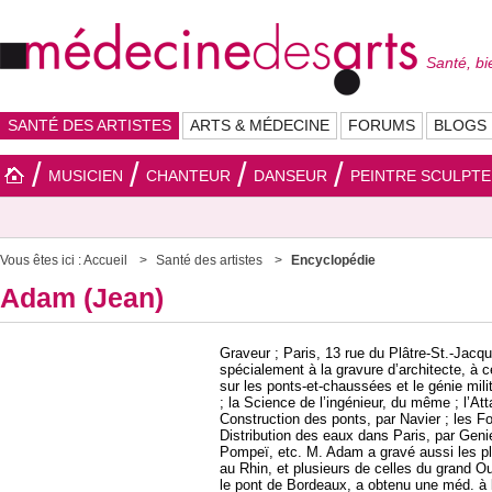
Santé, bi
SANTÉ DES ARTISTES
ARTS & MÉDECINE
FORUMS
BLOGS
MUSICIEN
CHANTEUR
DANSEUR
PEINTRE SCULPT
Vous êtes ici :
Accueil
Santé des artistes
Encyclopédie
Adam (Jean)
Graveur ; Paris, 13 rue du Plâtre-St.-Jacq
spécialement à la gravure d’architecte, à 
sur les ponts-et-chaussées et le génie milit
; la Science de l’ingénieur, du même ; l’At
Construction des ponts, par Navier ; les Fo
Distribution des eaux dans Paris, par Genie
Pompeï, etc. M. Adam a gravé aussi les pl
au Rhin, et plusieurs de celles du grand O
le pont de Bordeaux, a obtenu une méd. à l’