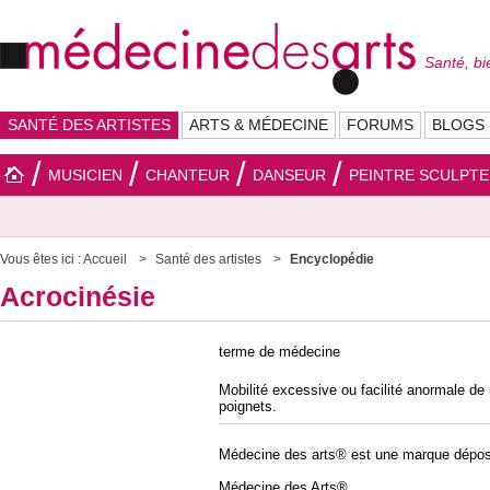
Santé, bi
SANTÉ DES ARTISTES
ARTS & MÉDECINE
FORUMS
BLOGS
MUSICIEN
CHANTEUR
DANSEUR
PEINTRE SCULPT
Vous êtes ici :
Accueil
Santé des artistes
Encyclopédie
Acrocinésie
terme de médecine
Mobilité excessive ou facilité anormale d
poignets.
Médecine des arts® est une marque dépos
Médecine des Arts®