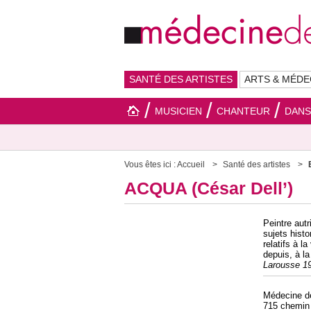
SANTÉ DES ARTISTES
ARTS & MÉDE
MUSICIEN
CHANTEUR
DAN
Vous êtes ici :
Accueil
Santé des artistes
ACQUA (César Dell’)
Peintre autr
sujets histo
relatifs à 
depuis, à la
Larousse 1
Médecine 
715 chemin