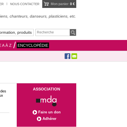
Mon panier
0 €
IER
NOUS CONTACTER
ens, chanteurs, danseurs, plasticiens, etc.
ormation, produits
 A À Z
ENCYCLOPÉDIE
ASSOCIATION
 des
ux
Faire un don
Adhérer