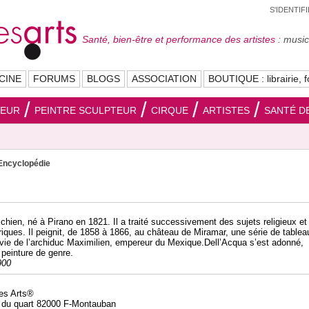
S'IDENTIF
Santé, bien-être et performance des artistes :
musici
CINE
FORUMS
BLOGS
ASSOCIATION
BOUTIQUE : librairie, f
SEUR
PEINTRE SCULPTEUR
CIRQUE
ARTISTES
SANTÉ DE
Encyclopédie
ichien, né à Pirano en 1821. Il a traité successivement des sujets religieux et
riques. Il peignit, de 1858 à 1866, au château de Miramar, une série de tablea
la vie de l’archiduc Maximilien, empereur du Mexique.Dell’Acqua s’est adonné,
 peinture de genre.
900
des Arts®
 du quart 82000 F-Montauban