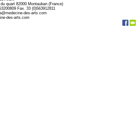
 du quart 82000 Montauban (France)
563200809 Fax. 33 (0)563912811
da@medecine-des-arts.com
ne-des-arts.com