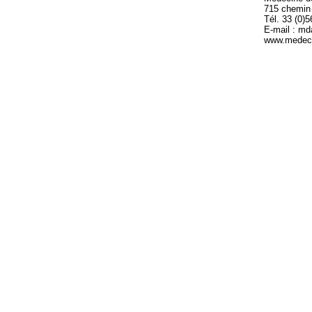
715 chemin
Tél. 33 (0)
E-mail : m
www.medeci