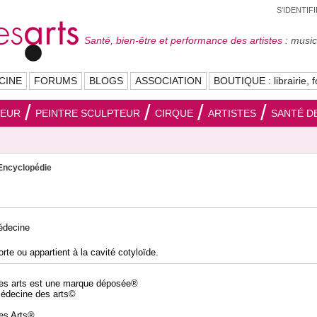
S'IDENTIF
Santé, bien-être et performance des artistes :
musici
CINE
FORUMS
BLOGS
ASSOCIATION
BOUTIQUE : librairie, f
SEUR
PEINTRE SCULPTEUR
CIRQUE
ARTISTES
SANTÉ DE
Encyclopédie
édecine
rte ou appartient à la cavité cotyloïde.
es arts est une marque déposée®
médecine des arts©
des Arts®