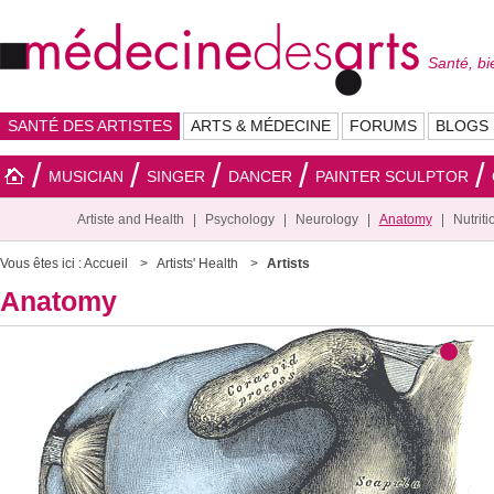
Santé, bi
SANTÉ DES ARTISTES
ARTS & MÉDECINE
FORUMS
BLOGS
MUSICIAN
SINGER
DANCER
PAINTER SCULPTOR
Artiste and Health
Psychology
Neurology
Anatomy
Nutriti
Vous êtes ici :
Accueil
Artists' Health
Artists
Anatomy