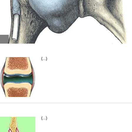
(...)
(...)