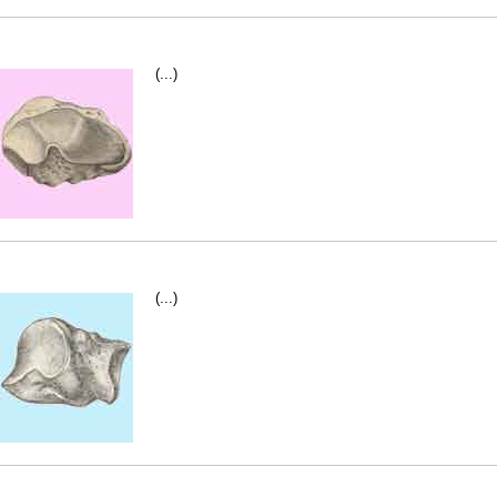
(...)
(...)