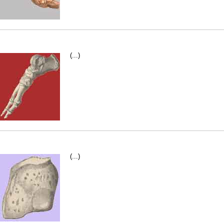
(...)
(...)