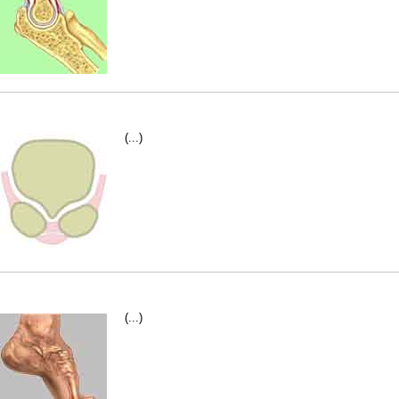
(...)
(...)