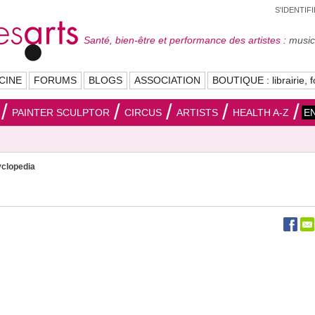
S'IDENTIF
Santé, bien-être et performance des artistes :
musici
CINE
FORUMS
BLOGS
ASSOCIATION
BOUTIQUE : librairie, f
PAINTER SCULPTOR
CIRCUS
ARTISTS
HEALTH A-Z
E
clopedia