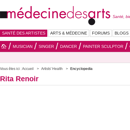
Santé, bi
SANTÉ DES ARTISTES
ARTS & MÉDECINE
FORUMS
BLOGS
MUSICIAN
SINGER
DANCER
PAINTER SCULPTOR
Vous êtes ici :
Accueil
Artists' Health
Encyclopedia
Rita Renoir