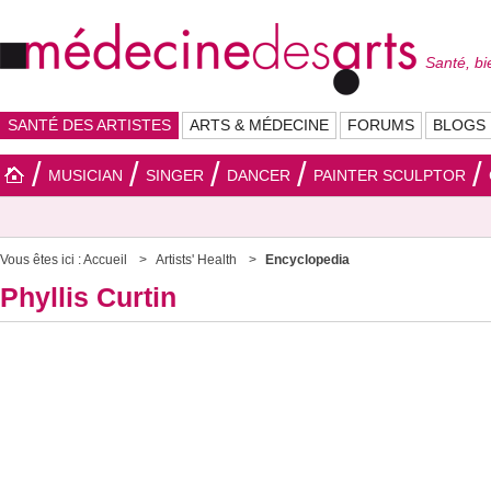
Santé, bi
SANTÉ DES ARTISTES
ARTS & MÉDECINE
FORUMS
BLOGS
MUSICIAN
SINGER
DANCER
PAINTER SCULPTOR
Vous êtes ici :
Accueil
Artists' Health
Encyclopedia
Phyllis Curtin