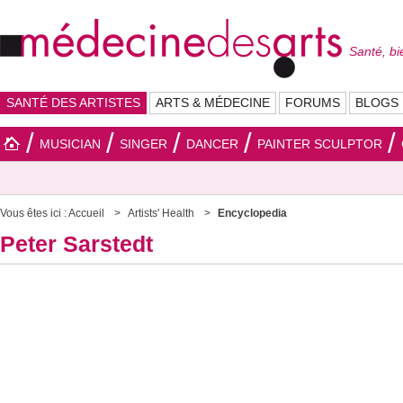
Santé, bi
SANTÉ DES ARTISTES
ARTS & MÉDECINE
FORUMS
BLOGS
MUSICIAN
SINGER
DANCER
PAINTER SCULPTOR
Vous êtes ici :
Accueil
Artists' Health
Encyclopedia
Peter Sarstedt