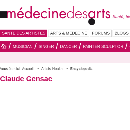
Santé, bi
SANTÉ DES ARTISTES
ARTS & MÉDECINE
FORUMS
BLOGS
MUSICIAN
SINGER
DANCER
PAINTER SCULPTOR
Vous êtes ici :
Accueil
Artists' Health
Encyclopedia
Claude Gensac